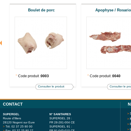
Boulet de porc
Apophyse / Rosario
>
>
Code produit :
0003
Code produit :
0040
Consulter le produit
Consulter le pro
CONTACT
N
>
SUPERGEL
N° SANITAIRES
Route d'Illiers
SUPERGEL 28 :
>
28120 Nogent sur Eure
FR 28-281-004 CE
>
>
Tél. 02 37 25 80 00
SUPERGEL 91 :
>
>
Fax. 02 37 25 80 27
FR 91-045-010 CE