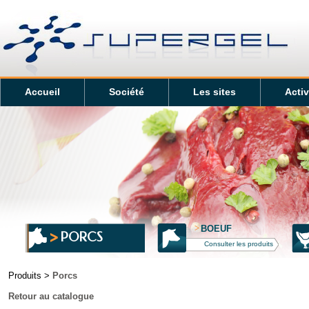
Accueil
Société
Les sites
Activ
>
BOEUF
PORCS
Consulter les produits
Produits >
Porcs
Retour au catalogue