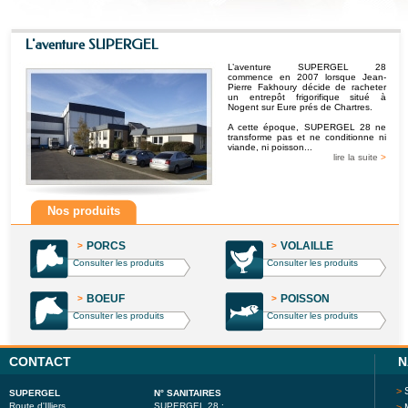
L'aventure SUPERGEL
L’aventure SUPERGEL 28
commence en 2007 lorsque Jean-
Pierre Fakhoury décide de racheter
un entrepôt frigorifique situé à
Nogent sur Eure prés de Chartres.
A cette époque, SUPERGEL 28 ne
transforme pas et ne conditionne ni
viande, ni poisson...
lire la suite
>
Nos produits
>
PORCS
>
VOLAILLE
Consulter les produits
Consulter les produits
>
BOEUF
>
POISSON
Consulter les produits
Consulter les produits
CONTACT
N
>
SUPERGEL
N° SANITAIRES
Route d'Illiers
SUPERGEL 28 :
>