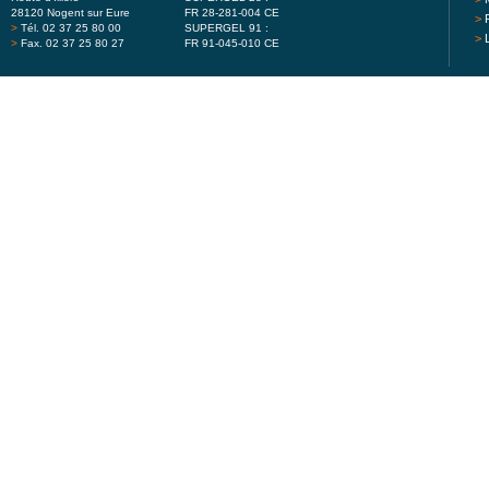
28120 Nogent sur Eure
FR 28-281-004 CE
>
>
Tél. 02 37 25 80 00
SUPERGEL 91 :
>
>
Fax. 02 37 25 80 27
FR 91-045-010 CE