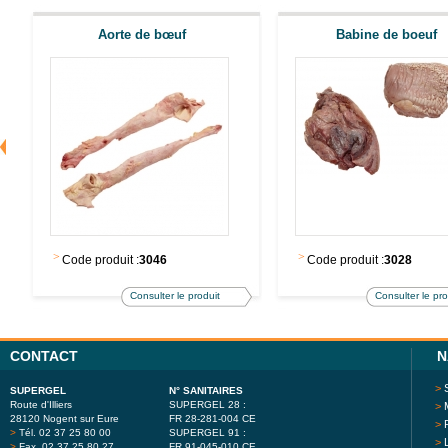
Aorte de bœuf
Babine de boeuf
>
>
Code produit :
3046
Code produit :
3028
Consulter le produit
Consulter le pro
CONTACT
N
>
SUPERGEL
N° SANITAIRES
Route d'Illiers
SUPERGEL 28 :
>
28120 Nogent sur Eure
FR 28-281-004 CE
>
>
Tél. 02 37 25 80 00
SUPERGEL 91 :
>
>
Fax. 02 37 25 80 27
FR 91-045-010 CE