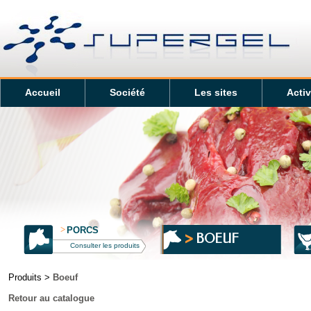
Accueil
Société
Les sites
Activ
>
PORCS
BOEUF
Consulter les produits
Produits >
Boeuf
Retour au catalogue