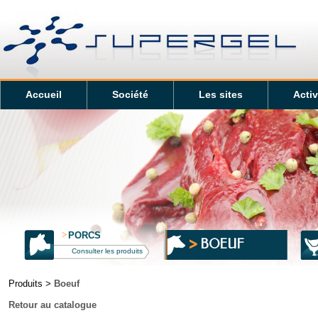
Accueil
Société
Les sites
Activ
>
PORCS
BOEUF
Consulter les produits
Produits >
Boeuf
Retour au catalogue