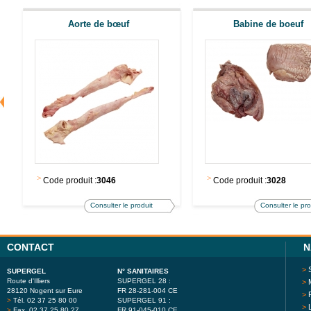
Aorte de bœuf
Babine de boeuf
>
>
Code produit :
3046
Code produit :
3028
Consulter le produit
Consulter le pro
CONTACT
N
>
SUPERGEL
N° SANITAIRES
Route d'Illiers
SUPERGEL 28 :
>
28120 Nogent sur Eure
FR 28-281-004 CE
>
>
Tél. 02 37 25 80 00
SUPERGEL 91 :
>
>
Fax. 02 37 25 80 27
FR 91-045-010 CE