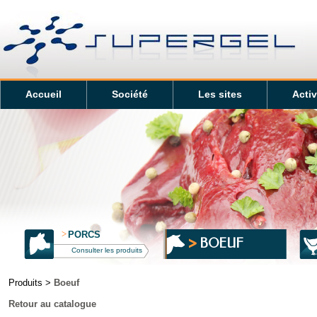
Accueil
Société
Les sites
Activ
>
PORCS
BOEUF
Consulter les produits
Produits >
Boeuf
Retour au catalogue