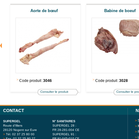
Aorte de bœuf
Babine de boeuf
>
>
Code produit :
3046
Code produit :
3028
Consulter le produit
Consulter le pro
CONTACT
N
>
SUPERGEL
N° SANITAIRES
Route d'Illiers
SUPERGEL 28 :
>
28120 Nogent sur Eure
FR 28-281-004 CE
>
>
Tél. 02 37 25 80 00
SUPERGEL 91 :
>
>
Fax. 02 37 25 80 27
FR 91-045-010 CE