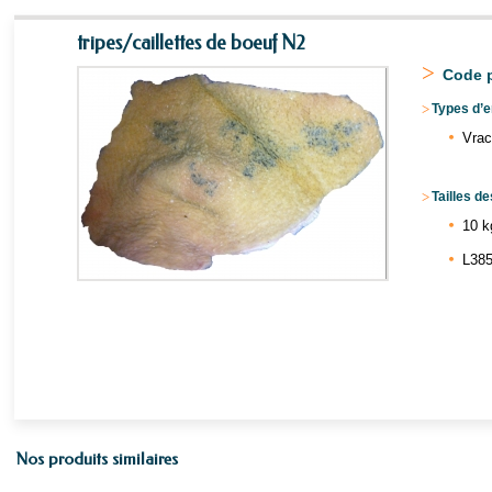
tripes/caillettes de boeuf N2
>
Code p
>
Types d’e
Vrac
>
Tailles de
10 k
L385
Nos produits similaires